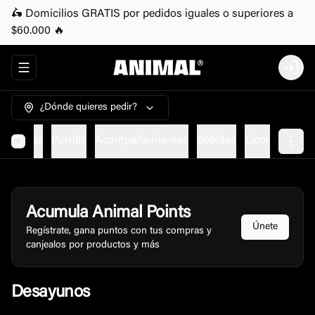
🛵 Domicilios GRATIS por pedidos iguales o superiores a
$60.000 🔥
Abrir menu de navegación
Login
¿Dónde quieres pedir?
etarianas
Parrilla
Acompañamientos
Bebidas
Licor
Acumula
Animal Points
Únete
Regístrate, gana puntos con tus compras y
canjealos por productos y más
Desayunos