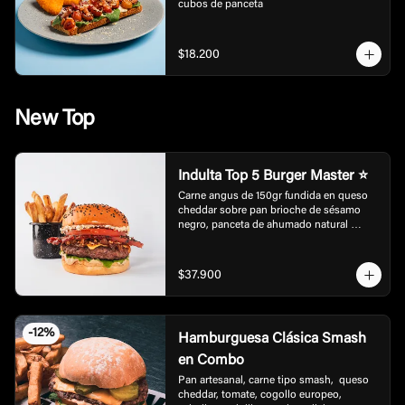
cubos de panceta
$18.200
New Top
Indulta Top 5 Burger Master ⭐
Carne angus de 150gr fundida en queso 
cheddar sobre pan brioche de sésamo 
negro, panceta de ahumado natural 
encostrado con un perfil de sabor elevado 
con mayonesa artesanal de black garlic y 
truffle, cebollas grillé en balsámico. 
$37.900
Acompañada de rúgula, tomate fresco y 
cebolla crispy, con un toque final de 
crushed popcorn.
-
12
%
Hamburguesa Clásica Smash
en Combo
Pan artesanal, carne tipo smash,  queso 
cheddar, tomate, cogollo europeo, 