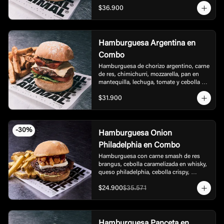
rúgula, tocineta, bbq, acompañada de 
$36.900
papas.
Hamburguesa Argentina en
Combo
Hamburguesa de chorizo argentino, carne 
de res, chimichurri, mozzarella, pan en 
mantequilla, lechuga, tomate y cebolla en 
burbon, acompañada de papas.
$31.900
-
30
%
Hamburguesa Onion
Philadelphia en Combo
Hamburguesa con carne smash de res 
brangus, cebolla caramelizada en whisky,  
queso philadelphia, cebolla crispy, 
mayonesa de ajo y bbq dulce de la casa, 
$24.900
$35.571
acompañada con  papas
Hamburguesa Panceta en