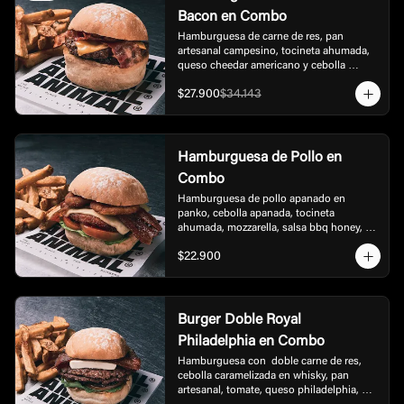
Bacon en Combo
Hamburguesa de carne de res, pan 
artesanal campesino, tocineta ahumada, 
queso cheedar americano y cebolla 
caramelizada, acompañada de papas.
$27.900
$34.143
Hamburguesa de Pollo en
Combo
Hamburguesa de pollo apanado en 
panko, cebolla apanada, tocineta 
ahumada, mozzarella, salsa bbq honey, 
lechuga y tomate, acompañada de papas.
$22.900
Burger Doble Royal
Philadelphia en Combo
Hamburguesa con  doble carne de res, 
cebolla caramelizada en whisky, pan 
artesanal, tomate, queso philadelphia, 