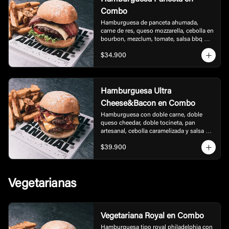
Combo
Hamburguesa de panceta ahumada, 
carne de res, queso mozzarella, cebolla en 
bourbon, mezclum, tomate, salsa bbq 
honey. acompañada de papas.
$34.900
Hamburguesa Ultra
Cheese&Bacon en Combo
Hamburguesa con doble carne, doble 
queso cheedar, doble tocineta, pan 
artesanal, cebolla caramelizada y salsa 
bbq, acompañada de papas.
$39.900
Vegetarianas
Vegetariana Royal en Combo
Hamburguesa tipo royal philadelphia con 