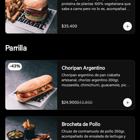
proteína de plantas 100% vegetariana que 
sabe a carne pero no lo es, acompañada 
de papas francesas tipo rusticas.
$35.400
Parrilla
-
43
%
Choripan Argentino
Choripan argentino de pan ciabatta 
artesanal, chorizo argentino 200gr, 
mozzarella, chimichurri, guacamole, pico 
de gallo y mayonesa de la casa.
$24.900
$43.800
Brocheta de Pollo
Chuzo de contramuslo de pollo 250gr, 
acompañado de ensalada de lechuga y 