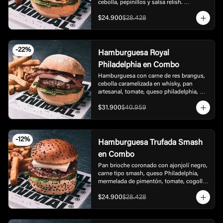
cebolla, pepinillos y salsa relish. 
Acompañada con papas.
$24.900
$28.428
-
22
%
Hamburguesa Royal
Philadelphia en Combo
Hamburguesa con carne de res brangus, 
cebolla caramelizada en whisky, pan 
artesanal, tomate, queso philadelphia, 
rúgula, tocineta, bbq, acompañada de 
$31.900
$40.959
papas.
-
12
%
Hamburguesa Trufada Smash
en Combo
Pan brioche coronado con ajonjolí negro, 
carne tipo smash, queso Philadelphia, 
mermelada de pimentón, tomate, cogollo 
europeo cebolla y mayonesa trufada. 
$24.900
$28.428
Acompañada con papas.