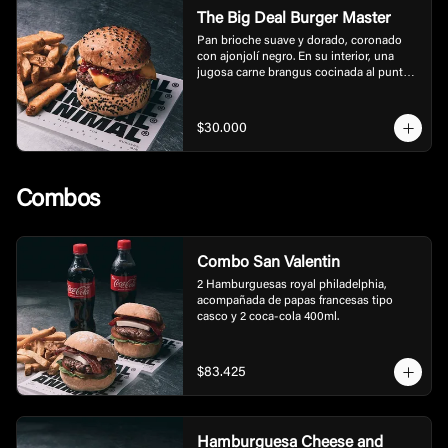
The Big Deal Burger Master
Pan brioche suave y dorado, coronado 
con ajonjolí negro. En su interior, una 
jugosa carne brangus cocinada al punto 
exacto, que se deshace con cada bocado. 
La acompaña una mayonesa de ajo negro 
con un toque trufado que aporta 
$30.000
profundidad y elegancia. Encima, una 
mermelada tatemada de pimentón que 
equilibra dulzor y ahumado, y por 
supuesto, una lámina generosa de queso 
Combos
cheddar fundido que lo une todo.  Incluye 
papas.
Combo San Valentin
2 Hamburguesas royal philadelphia, 
acompañada de papas francesas tipo 
casco y 2 coca-cola 400ml.
$83.425
Hamburguesa Cheese and