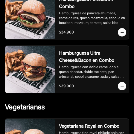
Combo
Hamburguesa de panceta ahumada, 
carne de res, queso mozzarella, cebolla en 
bourbon, mezclum, tomate, salsa bbq 
honey. acompañada de papas.
$34.900
Hamburguesa Ultra
Cheese&Bacon en Combo
Hamburguesa con doble carne, doble 
queso cheedar, doble tocineta, pan 
artesanal, cebolla caramelizada y salsa 
bbq, acompañada de papas.
$39.900
Vegetarianas
Vegetariana Royal en Combo
Hamburguesa tipo royal philadelphia con 