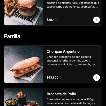
proteína de plantas 100% vegetariana que 
sabe a carne pero no lo es, acompañada 
de papas francesas tipo rusticas.
$35.400
Parrilla
Choripan Argentino
Choripan argentino de pan ciabatta 
artesanal, chorizo argentino 200gr, 
mozzarella, chimichurri, guacamole, pico 
de gallo y mayonesa de la casa.
$43.800
Brocheta de Pollo
Chuzo de contramuslo de pollo 250gr, 
acompañado de ensalada de lechuga y 