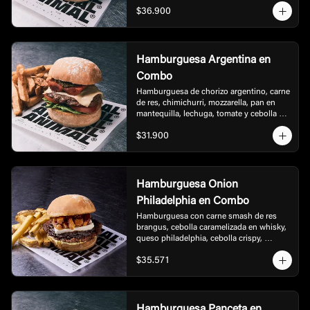
rúgula, tocineta, bbq, acompañada de 
$36.900
papas.
Hamburguesa Argentina en
Combo
Hamburguesa de chorizo argentino, carne 
de res, chimichurri, mozzarella, pan en 
mantequilla, lechuga, tomate y cebolla en 
burbon, acompañada de papas.
$31.900
Hamburguesa Onion
Philadelphia en Combo
Hamburguesa con carne smash de res 
brangus, cebolla caramelizada en whisky,  
queso philadelphia, cebolla crispy, 
mayonesa de ajo y bbq dulce de la casa, 
$35.571
acompañada con  papas
Hamburguesa Panceta en