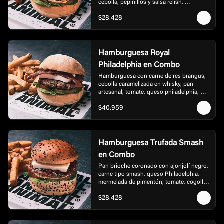
cebolla, pepinillos y salsa relish. 
Acompañada con papas.
$28.428
Hamburguesa Royal
Philadelphia en Combo
Hamburguesa con carne de res brangus, 
cebolla caramelizada en whisky, pan 
artesanal, tomate, queso philadelphia, 
rúgula, tocineta, bbq, acompañada de 
$40.959
papas.
Hamburguesa Trufada Smash
en Combo
Pan brioche coronado con ajonjolí negro, 
carne tipo smash, queso Philadelphia, 
mermelada de pimentón, tomate, cogollo 
europeo cebolla y mayonesa trufada. 
$28.428
Acompañada con papas.