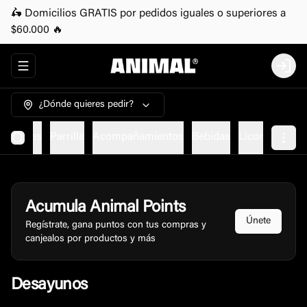
🛵 Domicilios GRATIS por pedidos iguales o superiores a
$60.000 🔥
Abrir menu de navegación
Login
¿Dónde quieres pedir?
etarianas
Parrilla
Acompañamientos
Bebidas
Licor
Acumula
Animal Points
Únete
Regístrate, gana puntos con tus compras y
canjealos por productos y más
Desayunos