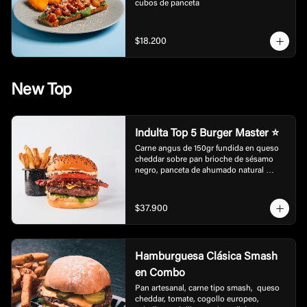
cubos de panceta
$18.200
New Top
Indulta Top 5 Burger Master ⭐
Carne angus de 150gr fundida en queso 
cheddar sobre pan brioche de sésamo 
negro, panceta de ahumado natural 
encostrado con un perfil de sabor elevado 
con mayonesa artesanal de black garlic y 
truffle, cebollas grillé en balsámico. 
$37.900
Acompañada de rúgula, tomate fresco y 
cebolla crispy, con un toque final de 
crushed popcorn.
Hamburguesa Clásica Smash
en Combo
Pan artesanal, carne tipo smash,  queso 
cheddar, tomate, cogollo europeo, 