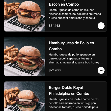
Bacon en Combo
Hamburguesa de carne de res, pan 
artesanal campesino, tocineta ahumada, 
queso cheedar americano y cebolla 
caramelizada, acompañada de papas.
$34.143
Hamburguesa de Pollo en
Combo
Hamburguesa de pollo apanado en 
panko, cebolla apanada, tocineta 
ahumada, mozzarella, salsa bbq honey, 
lechuga y tomate, acompañada de papas.
$22.900
Burger Doble Royal
Philadelphia en Combo
Hamburguesa con  doble carne de res, 
cebolla caramelizada en whisky, pan 
artesanal, tomate, queso philadelphia, 