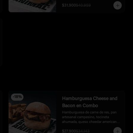
philadelphia, rúgula, tocineta, bbq, 
$31.900
$40.959
acompañada de papas.
-
18
%
Hamburguesa Cheese and
Bacon en Combo
Hamburguesa de carne de res, pan 
artesanal campesino, tocineta 
ahumada, queso cheedar americano 
y cebolla caramelizada, acompañada 
$27.900
$34.143
de papas.