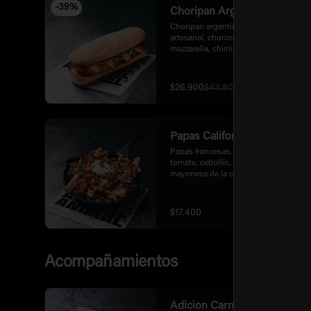
-
39
%
Choripan Argentino
Choripan argentino de pan ciabatta 
artesanal, chorizo argentino 200gr, 
mozzarella, chimichurri, guacamole, 
pico de gallo y mayonesa de la casa.
$26.900
$43.800
Papas Californianas
Papas francesas, tocineta ahumada, 
tomate, cebollín, queso cheddar y 
mayonesa de la casa.
$17.400
Acompañamientos
Adicion Carne