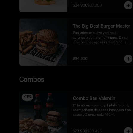
natural encostrado con un perfil de 
$34.900
$37.900
sabor elevado con mayonesa 
artesanal de black garlic y truffle, 
cebollas grillé en balsámico. 
Acompañada de rúgula, tomate 
fresco y cebolla crispy, con un toque 
The Big Deal Burger Master
final de crushed popcorn.
Pan brioche suave y dorado, 
coronado con ajonjolí negro. En su 
interior, una jugosa carne brangus 
cocinada al punto exacto, que se 
deshace con cada bocado. La 
acompaña una mayonesa de ajo 
$34.900
negro con un toque trufado que 
aporta profundidad y elegancia. 
Encima, una mermelada tatemada de 
pimentón que equilibra dulzor y 
Combos
ahumado, y por supuesto, una 
lámina generosa de queso cheddar 
fundido que lo une todo.  Incluye 
papas.
-
11
%
Combo San Valentin
2 Hamburguesas royal philadelphia, 
acompañada de papas francesas tipo 
casco y 2 coca-cola 400ml.
$73.900
$83.425