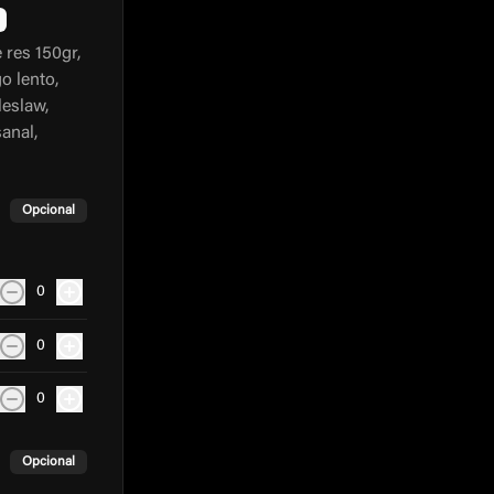
res 150gr,
o lento,
leslaw,
anal,
Opcional
0
0
0
Opcional