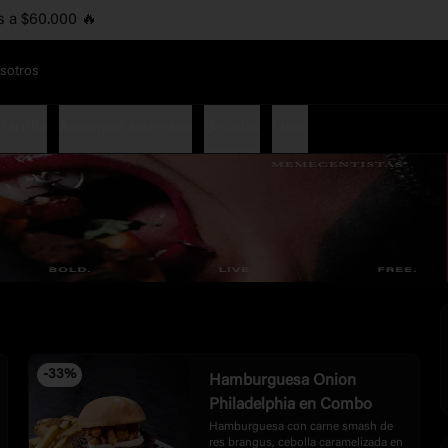
s a $60.000 🔥
sotros
Parrilla
Acompañamientos
Bebidas
Licor
-
33
%
Hamburguesa Onion
Philadelphia en Combo
Hamburguesa con carne smash de 
res brangus, cebolla caramelizada en 