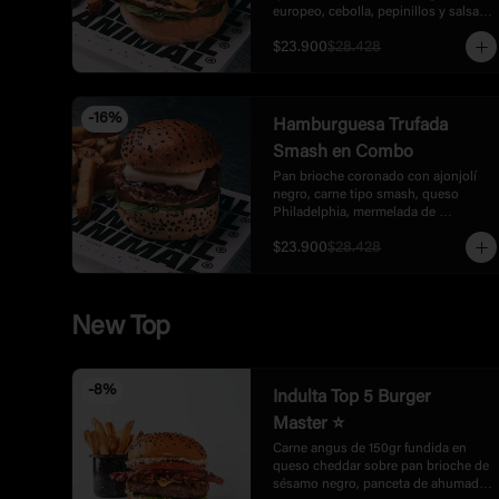
europeo, cebolla, pepinillos y salsa 
relish. Acompañada con papas.
$23.900
$28.428
-
16
%
Hamburguesa Trufada
Smash en Combo
Pan brioche coronado con ajonjolí 
negro, carne tipo smash, queso 
Philadelphia, mermelada de 
pimentón, tomate, cogollo europeo 
$23.900
$28.428
cebolla y mayonesa trufada. 
Acompañada con papas.
New Top
-
8
%
Indulta Top 5 Burger
Master ⭐
Carne angus de 150gr fundida en 
queso cheddar sobre pan brioche de 
sésamo negro, panceta de ahumado 