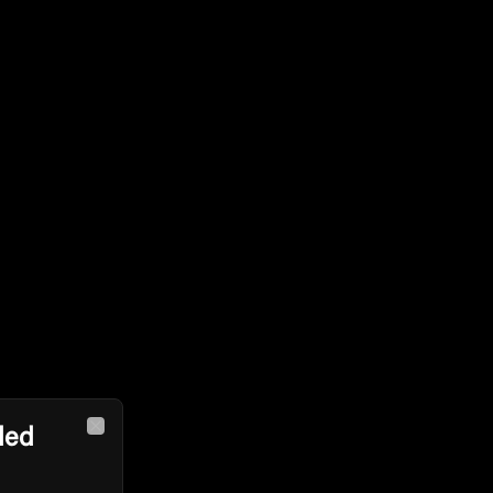
led
Close