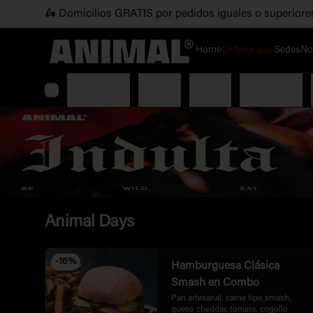
🛵 Domicilios GRATIS por pedidos iguales o superiore
Home
Ordena aquí
Sedes
No
Animal Days
New Top
Combos
Vegetarianas
Animal Days
-
16
%
Hamburguesa Clásica
Smash en Combo
Pan artesanal, carne tipo smash,  
queso cheddar, tomate, cogollo 