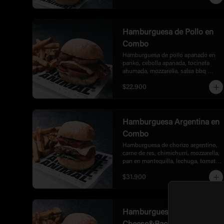
Hamburguesa de Pollo en
Combo
Hamburguesa de pollo apanado en 
panko, cebolla apanada, tocineta 
ahumada, mozzarella, salsa bbq 
honey, lechuga y tomate, 
$22.900
acompañada de papas.
Hamburguesa Argentina en
Combo
Hamburguesa de chorizo argentino, 
carne de res, chimichurri, mozzarella, 
pan en mantequilla, lechuga, tomate 
y cebolla en burbon, acompañada de 
$31.900
papas.
Hamburguesa Ultra