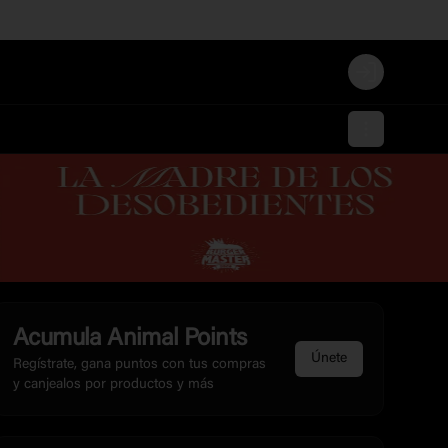
Login
Acumula
Animal Points
Únete
Regístrate, gana puntos con tus compras
y canjealos por productos y más