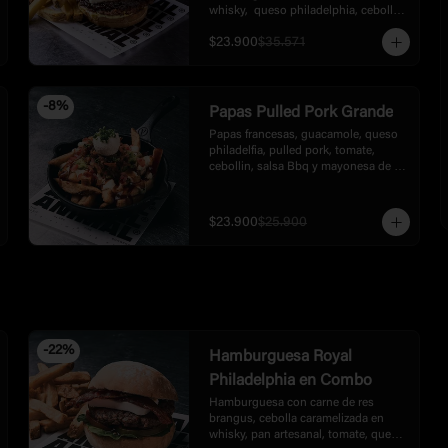
whisky,  queso philadelphia, cebolla 
crispy, mayonesa de ajo y bbq dulce 
$23.900
$35.571
de la casa, acompañada con  papas
-
8
%
Papas Pulled Pork Grande
Papas francesas, guacamole, queso 
philadelfia, pulled pork, tomate, 
cebollin, salsa Bbq y mayonesa de la 
casa
$23.900
$25.900
-
22
%
Hamburguesa Royal
Philadelphia en Combo
Hamburguesa con carne de res 
brangus, cebolla caramelizada en 
whisky, pan artesanal, tomate, queso 