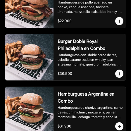
Hamburguesa de pollo apanado en 
panko, cebolla apanada, tocineta 
ahumada, mozzarella, salsa bbq honey, 
lechuga y tomate, acompañada de papas.
$22.900
Burger Doble Royal
Philadelphia en Combo
Hamburguesa con  doble carne de res, 
cebolla caramelizada en whisky, pan 
artesanal, tomate, queso philadelphia, 
rúgula, tocineta, bbq, acompañada de 
$36.900
papas.
Hamburguesa Argentina en
Combo
Hamburguesa de chorizo argentino, carne 
de res, chimichurri, mozzarella, pan en 
mantequilla, lechuga, tomate y cebolla en 
burbon, acompañada de papas.
$31.900