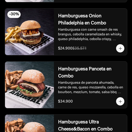
-
30
%
Hamburguesa Onion
Philadelphia en Combo
Hamburguesa con carne smash de res 
brangus, cebolla caramelizada en whisky,  
queso philadelphia, cebolla crispy, 
mayonesa de ajo y bbq dulce de la casa, 
$24.900
$35.571
acompañada con  papas
Hamburguesa Panceta en
Combo
Hamburguesa de panceta ahumada, 
carne de res, queso mozzarella, cebolla en 
bourbon, mezclum, tomate, salsa bbq 
honey. acompañada de papas.
$34.900
Hamburguesa Ultra
Cheese&Bacon en Combo