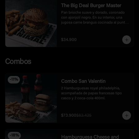
The Big Deal Burger Master
Pan brioche suave y dorado, coronado 
con ajonjolí negro. En su interior, una 
jugosa carne brangus cocinada al punto 
exacto, que se deshace con cada bocado. 
La acompaña una mayonesa de ajo negro 
con un toque trufado que aporta 
$34.900
profundidad y elegancia. Encima, una 
mermelada tatemada de pimentón que 
equilibra dulzor y ahumado, y por 
supuesto, una lámina generosa de queso 
Combos
cheddar fundido que lo une todo.  Incluye 
papas.
-
11
%
Combo San Valentin
2 Hamburguesas royal philadelphia, 
acompañada de papas francesas tipo 
casco y 2 coca-cola 400ml.
$73.900
$83.425
-
18
%
Hamburguesa Cheese and