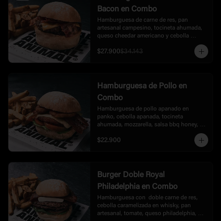
Bacon en Combo
Hamburguesa de carne de res, pan 
artesanal campesino, tocineta ahumada, 
queso cheedar americano y cebolla 
caramelizada, acompañada de papas.
$27.900
$34.143
Hamburguesa de Pollo en
Combo
Hamburguesa de pollo apanado en 
panko, cebolla apanada, tocineta 
ahumada, mozzarella, salsa bbq honey, 
lechuga y tomate, acompañada de papas.
$22.900
Burger Doble Royal
Philadelphia en Combo
Hamburguesa con  doble carne de res, 
cebolla caramelizada en whisky, pan 
artesanal, tomate, queso philadelphia, 