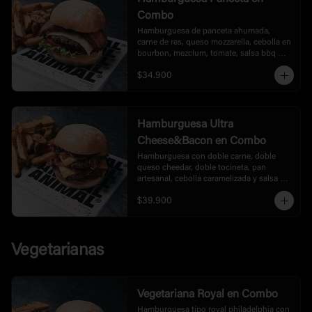
Combo
Hamburguesa de panceta ahumada, 
carne de res, queso mozzarella, cebolla en 
bourbon, mezclum, tomate, salsa bbq 
honey. acompañada de papas.
$34.900
Hamburguesa Ultra
Cheese&Bacon en Combo
Hamburguesa con doble carne, doble 
queso cheedar, doble tocineta, pan 
artesanal, cebolla caramelizada y salsa 
bbq, acompañada de papas.
$39.900
Vegetarianas
Vegetariana Royal en Combo
Hamburguesa tipo royal philadelphia con 