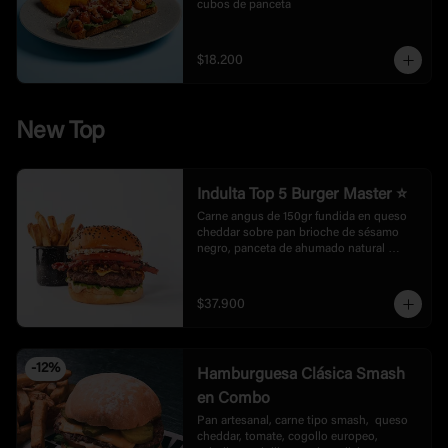
cubos de panceta
$18.200
New Top
Indulta Top 5 Burger Master ⭐
Carne angus de 150gr fundida en queso 
cheddar sobre pan brioche de sésamo 
negro, panceta de ahumado natural 
encostrado con un perfil de sabor elevado 
con mayonesa artesanal de black garlic y 
truffle, cebollas grillé en balsámico. 
$37.900
Acompañada de rúgula, tomate fresco y 
cebolla crispy, con un toque final de 
crushed popcorn.
-
12
%
Hamburguesa Clásica Smash
en Combo
Pan artesanal, carne tipo smash,  queso 
cheddar, tomate, cogollo europeo, 