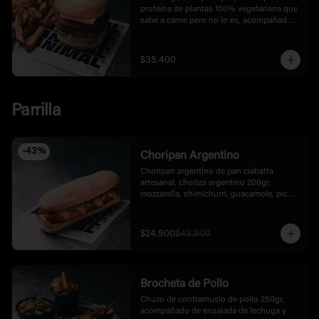
proteína de plantas 100% vegetariana que 
sabe a carne pero no lo es, acompañada 
de papas francesas tipo rusticas.
$35.400
Parrilla
-
43
%
Choripan Argentino
Choripan argentino de pan ciabatta 
artesanal, chorizo argentino 200gr, 
mozzarella, chimichurri, guacamole, pico 
de gallo y mayonesa de la casa.
$24.900
$43.800
Brocheta de Pollo
Chuzo de contramuslo de pollo 250gr, 
acompañado de ensalada de lechuga y 