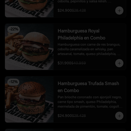
cebolla, pepinillos y salsa relish. 
Acompañada con papas.
$24.900
$28.428
-
22
%
Hamburguesa Royal
Philadelphia en Combo
Hamburguesa con carne de res brangus, 
cebolla caramelizada en whisky, pan 
artesanal, tomate, queso philadelphia, 
rúgula, tocineta, bbq, acompañada de 
$31.900
$40.959
papas.
-
12
%
Hamburguesa Trufada Smash
en Combo
Pan brioche coronado con ajonjolí negro, 
carne tipo smash, queso Philadelphia, 
mermelada de pimentón, tomate, cogollo 
europeo cebolla y mayonesa trufada. 
$24.900
$28.428
Acompañada con papas.