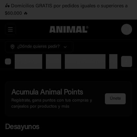
🛵 Domicilios GRATIS por pedidos iguales o superiores a
$60.000 🔥
Abrir menu de navegación
Login
¿Dónde quieres pedir?
mbos
Vegetarianas
Parrilla
Acompañamientos
Bebidas
Lic
Acumula
Animal Points
Únete
Regístrate, gana puntos con tus compras y
canjealos por productos y más
Desayunos