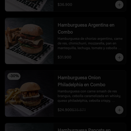
rúgula, tocineta, bbq, acompañada de 
$36.900
papas.
Hamburguesa Argentina en
Combo
Hamburguesa de chorizo argentino, carne 
de res, chimichurri, mozzarella, pan en 
mantequilla, lechuga, tomate y cebolla en 
burbon, acompañada de papas.
$31.900
-
30
%
Hamburguesa Onion
Philadelphia en Combo
Hamburguesa con carne smash de res 
brangus, cebolla caramelizada en whisky,  
queso philadelphia, cebolla crispy, 
mayonesa de ajo y bbq dulce de la casa, 
$24.900
$35.571
acompañada con  papas
Hamburguesa Panceta en