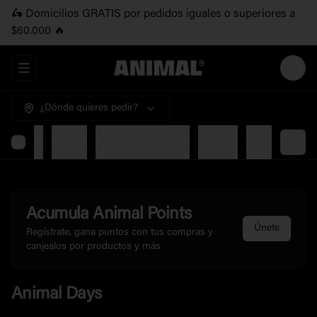
🛵 Domicilios GRATIS por pedidos iguales o superiores a
$60.000 🔥
Abrir menu de navegación
Login
¿Dónde quieres pedir?
etarianas
Parrilla
Acompañamientos
Bebidas
Licor
Acumula
Animal Points
Únete
Regístrate, gana puntos con tus compras y
canjealos por productos y más
Animal Days