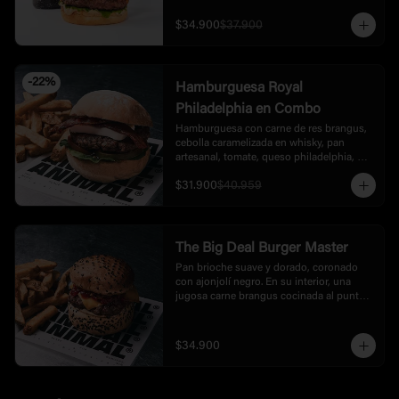
con mayonesa artesanal de black garlic y 
truffle, cebollas grillé en balsámico. 
$34.900
$37.900
Acompañada de rúgula, tomate fresco y 
cebolla crispy, con un toque final de 
crushed popcorn.
-
22
%
Hamburguesa Royal
Philadelphia en Combo
Hamburguesa con carne de res brangus, 
cebolla caramelizada en whisky, pan 
artesanal, tomate, queso philadelphia, 
rúgula, tocineta, bbq, acompañada de 
$31.900
$40.959
papas.
The Big Deal Burger Master
Pan brioche suave y dorado, coronado 
con ajonjolí negro. En su interior, una 
jugosa carne brangus cocinada al punto 
exacto, que se deshace con cada bocado. 
La acompaña una mayonesa de ajo negro 
con un toque trufado que aporta 
$34.900
profundidad y elegancia. Encima, una 
mermelada tatemada de pimentón que 
equilibra dulzor y ahumado, y por 
supuesto, una lámina generosa de queso 