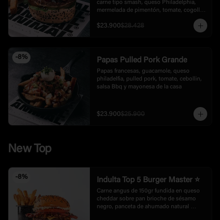
carne tipo smash, queso Philadelphia, 
mermelada de pimentón, tomate, cogollo 
europeo cebolla y mayonesa trufada. 
$23.900
$28.428
Acompañada con papas.
-
8
%
Papas Pulled Pork Grande
Papas francesas, guacamole, queso 
philadelfia, pulled pork, tomate, cebollin, 
salsa Bbq y mayonesa de la casa
$23.900
$25.900
New Top
-
8
%
Indulta Top 5 Burger Master ⭐
Carne angus de 150gr fundida en queso 
cheddar sobre pan brioche de sésamo 
negro, panceta de ahumado natural 
encostrado con un perfil de sabor elevado 