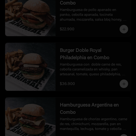
Combo
Hamburguesa de pollo apanado en 
panko, cebolla apanada, tocineta 
ahumada, mozzarella, salsa bbq honey, 
lechuga y tomate, acompañada de papas.
$22.900
Burger Doble Royal
Philadelphia en Combo
Hamburguesa con  doble carne de res, 
cebolla caramelizada en whisky, pan 
artesanal, tomate, queso philadelphia, 
rúgula, tocineta, bbq, acompañada de 
$36.900
papas.
Hamburguesa Argentina en
Combo
Hamburguesa de chorizo argentino, carne 
de res, chimichurri, mozzarella, pan en 
mantequilla, lechuga, tomate y cebolla en 
burbon, acompañada de papas.