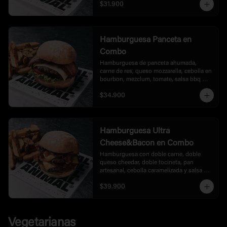
$31.900
Hamburguesa Panceta en
Combo
Hamburguesa de panceta ahumada, 
carne de res, queso mozzarella, cebolla en 
bourbon, mezclum, tomate, salsa bbq 
honey. acompañada de papas.
$34.900
Hamburguesa Ultra
Cheese&Bacon en Combo
Hamburguesa con doble carne, doble 
queso cheedar, doble tocineta, pan 
artesanal, cebolla caramelizada y salsa 
bbq, acompañada de papas.
$39.900
Vegetarianas