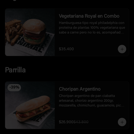
Vegetariana Royal en Combo
Hamburguesa tipo royal philadelphia con 
proteína de plantas 100% vegetariana que 
sabe a carne pero no lo es, acompañada 
de papas francesas tipo rusticas.
$35.400
Parrilla
-
39
%
Choripan Argentino
Choripan argentino de pan ciabatta 
artesanal, chorizo argentino 200gr, 
mozzarella, chimichurri, guacamole, pico 
de gallo y mayonesa de la casa.
$26.900
$43.800