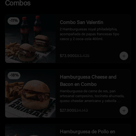
Combos
cheddar fundido que lo une todo.  Incluye 
papas.
-
11
%
Combo San Valentin
2 Hamburguesas royal philadelphia, 
acompañada de papas francesas tipo 
casco y 2 coca-cola 400ml.
$73.900
$83.425
-
18
%
Hamburguesa Cheese and
Bacon en Combo
Hamburguesa de carne de res, pan 
artesanal campesino, tocineta ahumada, 
queso cheedar americano y cebolla 
caramelizada, acompañada de papas.
$27.900
$34.143
Hamburguesa de Pollo en