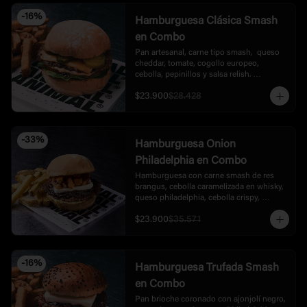
-
16
%
Hamburguesa Clásica Smash
en Combo
Pan artesanal, carne tipo smash,  queso 
cheddar, tomate, cogollo europeo, 
cebolla, pepinillos y salsa relish. 
Acompañada con papas.
$23.900
$28.428
-
33
%
Hamburguesa Onion
Philadelphia en Combo
Hamburguesa con carne smash de res 
brangus, cebolla caramelizada en whisky,  
queso philadelphia, cebolla crispy, 
mayonesa de ajo y bbq dulce de la casa, 
$23.900
$35.571
acompañada con  papas
-
16
%
Hamburguesa Trufada Smash
en Combo
Pan brioche coronado con ajonjolí negro, 