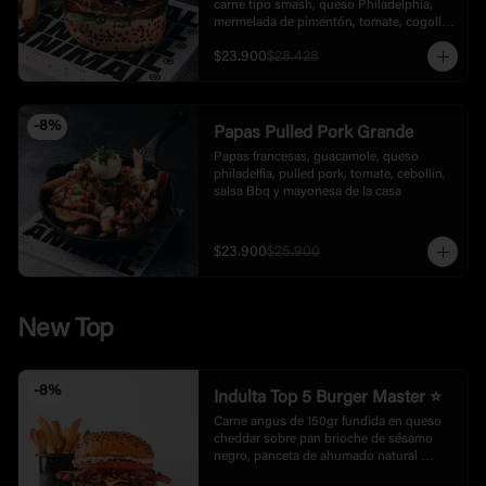
carne tipo smash, queso Philadelphia, 
mermelada de pimentón, tomate, cogollo 
europeo cebolla y mayonesa trufada. 
$23.900
$28.428
Acompañada con papas.
-
8
%
Papas Pulled Pork Grande
Papas francesas, guacamole, queso 
philadelfia, pulled pork, tomate, cebollin, 
salsa Bbq y mayonesa de la casa
$23.900
$25.900
New Top
-
8
%
Indulta Top 5 Burger Master ⭐
Carne angus de 150gr fundida en queso 
cheddar sobre pan brioche de sésamo 
negro, panceta de ahumado natural 
encostrado con un perfil de sabor elevado 