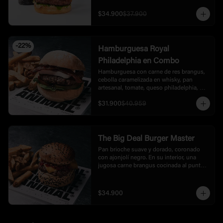
con mayonesa artesanal de black garlic y 
truffle, cebollas grillé en balsámico. 
$34.900
$37.900
Acompañada de rúgula, tomate fresco y 
cebolla crispy, con un toque final de 
crushed popcorn.
-
22
%
Hamburguesa Royal
Philadelphia en Combo
Hamburguesa con carne de res brangus, 
cebolla caramelizada en whisky, pan 
artesanal, tomate, queso philadelphia, 
rúgula, tocineta, bbq, acompañada de 
$31.900
$40.959
papas.
The Big Deal Burger Master
Pan brioche suave y dorado, coronado 
con ajonjolí negro. En su interior, una 
jugosa carne brangus cocinada al punto 
exacto, que se deshace con cada bocado. 
La acompaña una mayonesa de ajo negro 
con un toque trufado que aporta 
$34.900
profundidad y elegancia. Encima, una 
mermelada tatemada de pimentón que 
equilibra dulzor y ahumado, y por 
supuesto, una lámina generosa de queso 