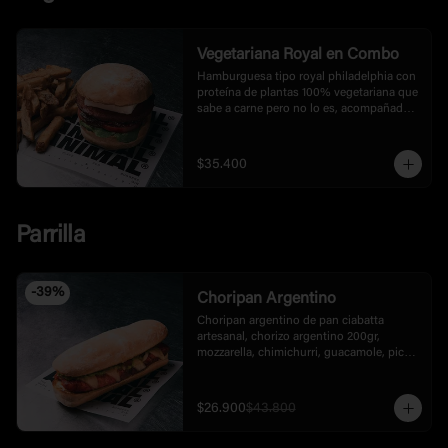
Vegetariana Royal en Combo
Hamburguesa tipo royal philadelphia con 
proteína de plantas 100% vegetariana que 
sabe a carne pero no lo es, acompañada 
de papas francesas tipo rusticas.
$35.400
Parrilla
-
39
%
Choripan Argentino
Choripan argentino de pan ciabatta 
artesanal, chorizo argentino 200gr, 
mozzarella, chimichurri, guacamole, pico 
de gallo y mayonesa de la casa.
$26.900
$43.800