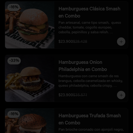
-
16
%
Hamburguesa Clásica Smash
en Combo
Pan artesanal, carne tipo smash,  queso 
cheddar, tomate, cogollo europeo, 
cebolla, pepinillos y salsa relish. 
Acompañada con papas.
$23.900
$28.428
-
33
%
Hamburguesa Onion
Philadelphia en Combo
Hamburguesa con carne smash de res 
brangus, cebolla caramelizada en whisky,  
queso philadelphia, cebolla crispy, 
mayonesa de ajo y bbq dulce de la casa, 
$23.900
$35.571
acompañada con  papas
-
16
%
Hamburguesa Trufada Smash
en Combo
Pan brioche coronado con ajonjolí negro, 