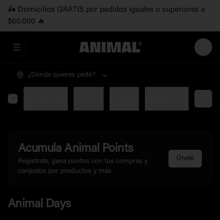
🛵 Domicilios GRATIS por pedidos iguales o superiores a
$60.000 🔥
Abrir menu de navegación
Login
¿Dónde quieres pedir?
Animal Days
New Top
Combos
Vegetarianas
Parrilla
Acumula
Animal Points
Únete
Regístrate, gana puntos con tus compras y
canjealos por productos y más
Animal Days