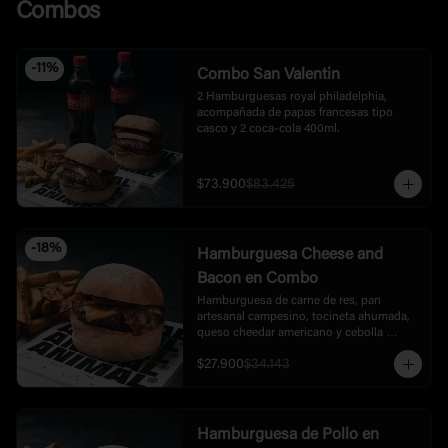
Combos
cheddar fundido que lo une todo.  Incluye 
papas.
-
11
%
Combo San Valentin
2 Hamburguesas royal philadelphia, 
acompañada de papas francesas tipo 
casco y 2 coca-cola 400ml.
$73.900
$83.425
-
18
%
Hamburguesa Cheese and
Bacon en Combo
Hamburguesa de carne de res, pan 
artesanal campesino, tocineta ahumada, 
queso cheedar americano y cebolla 
caramelizada, acompañada de papas.
$27.900
$34.143
Hamburguesa de Pollo en