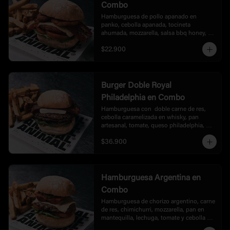
Combo
Hamburguesa de pollo apanado en 
panko, cebolla apanada, tocineta 
ahumada, mozzarella, salsa bbq honey, 
lechuga y tomate, acompañada de papas.
$22.900
Burger Doble Royal
Philadelphia en Combo
Hamburguesa con  doble carne de res, 
cebolla caramelizada en whisky, pan 
artesanal, tomate, queso philadelphia, 
rúgula, tocineta, bbq, acompañada de 
$36.900
papas.
Hamburguesa Argentina en
Combo
Hamburguesa de chorizo argentino, carne 
de res, chimichurri, mozzarella, pan en 
mantequilla, lechuga, tomate y cebolla en 
burbon, acompañada de papas.