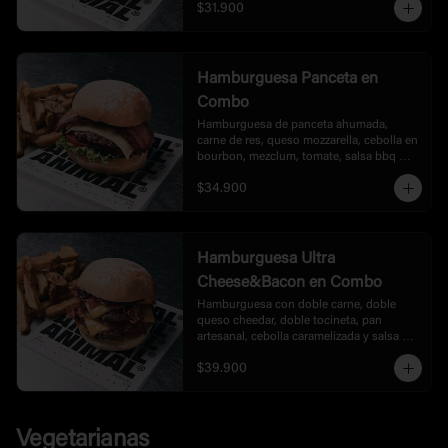
$31.900
Hamburguesa Panceta en
Combo
Hamburguesa de panceta ahumada, 
carne de res, queso mozzarella, cebolla en 
bourbon, mezclum, tomate, salsa bbq 
honey. acompañada de papas.
$34.900
Hamburguesa Ultra
Cheese&Bacon en Combo
Hamburguesa con doble carne, doble 
queso cheedar, doble tocineta, pan 
artesanal, cebolla caramelizada y salsa 
bbq, acompañada de papas.
$39.900
Vegetarianas